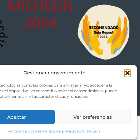
Gestionar consentimiento
tecnologías como las cookies para almacenar y/o acceder a la
 del dispositivo. No consentir o retirar el consentimiento, puede
ativamente a ciertas características y funciones.
amer El Plato
.
Aceptar
Ver preferencias
Política de cookies
Política de privacidad
Aviso Legal