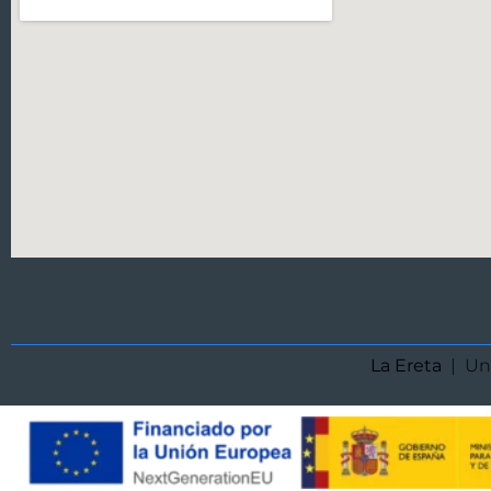
La Ereta
| Un 