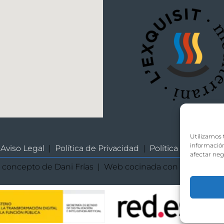
Utilizamos 
información
Aviso Legal
|
Política de Privacidad
|
Política de Cookies
afectar neg
concepto de Dani Frías | Web cocinada con amor por
L